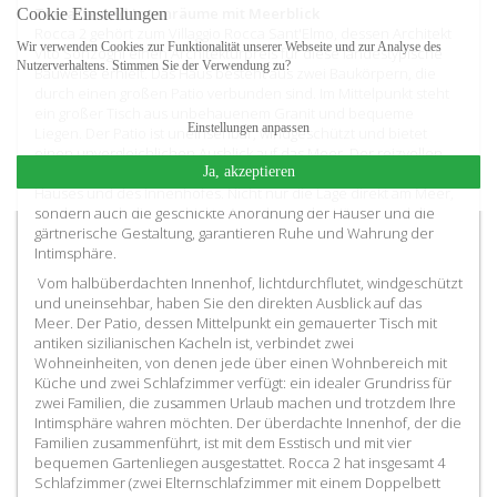
Terrasse und Innenräume mit Meerblick
Cookie Einstellungen
Rocca 2 gehört zum Villaggio Rocca Sant'Elmo, dessen Architekt
Wir verwenden Cookies zur Funktionalität unserer Webseite und zur Analyse des
Vito Sonzogni einen Architekturpreis für diese landestypische
Nutzerverhaltens. Stimmen Sie der Verwendung zu?
Bauweise erhielt. Das Haus besteht aus zwei Baukörpern, die
durch einen großen Patio verbunden sind. Im Mittelpunkt steht
ein großer Tisch aus unbehauenem Granit und bequeme
Einstellungen anpassen
Liegen. Der Patio ist uneinsehbar, windgeschützt und bietet
einen unvergleichlichen Ausblick auf das Meer. Der reizvollen
Architektur entspricht eine geschmackvolle Möblierung des
Ja, akzeptieren
Hauses und des Innenhofes. Nicht nur die Lage direkt am Meer,
sondern auch die geschickte Anordnung der Häuser und die
gärtnerische Gestaltung, garantieren Ruhe und Wahrung der
Intimsphäre.
Vom halbüberdachten Innenhof, lichtdurchflutet, windgeschützt
und uneinsehbar, haben Sie den direkten Ausblick auf das
Meer. Der Patio, dessen Mittelpunkt ein gemauerter Tisch mit
antiken sizilianischen Kacheln ist, verbindet zwei
Wohneinheiten, von denen jede über einen Wohnbereich mit
Küche und zwei Schlafzimmer verfügt: ein idealer Grundriss für
zwei Familien, die zusammen Urlaub machen und trotzdem Ihre
Intimsphäre wahren möchten. Der überdachte Innenhof, der die
Familien zusammenführt, ist mit dem Esstisch und mit vier
bequemen Gartenliegen ausgestattet. Rocca 2 hat insgesamt 4
Schlafzimmer (zwei Elternschlafzimmer mit einem Doppelbett