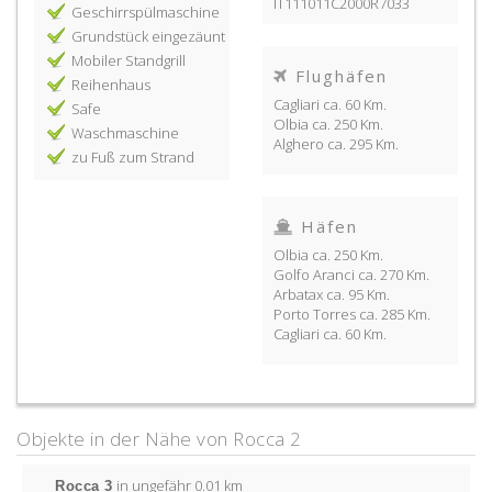
IT111011C2000R7033
Geschirrspülmaschine
Grundstück eingezäunt
Mobiler Standgrill
Flughäfen
Reihenhaus
Cagliari ca. 60 Km.
Safe
Olbia ca. 250 Km.
Waschmaschine
Alghero ca. 295 Km.
zu Fuß zum Strand
Häfen
Olbia ca. 250 Km.
Golfo Aranci ca. 270 Km.
Arbatax ca. 95 Km.
Porto Torres ca. 285 Km.
Cagliari ca. 60 Km.
Objekte in der Nähe von Rocca 2
Rocca 3
in ungefähr 0.01 km