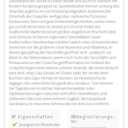
Sandstrand der seicht ins Meer abfällt und auch für Familien mit
Kindern bestens geeignet ist. Sportliebhaber können entlang des
Strandes jegliche Art von Wassersportgeräten ausleihen.Die
Ortschaft der Costa Rei verfügt über zahlreiche Pizzerien,
Restaurants, Bars und gute Einkaufsmöglichkeiten, wobei vieles
gut zu Fuß erreichbar ist. Einmal pro Woche findet der
traditionelle Markt mit einem großen Angebot an frischem Obst
und Gemüse, leckeren regionalen Spezialitäten sowie
traditionellen Handwerksprodukten statt.In etwa 20 Autominuten
erreichen Sie die größeren Orte Muravera und Villasimius, in
denen ganzjährig alle Geschäfte geöffnet sind - praktisch vor
allem in der Nebensaison, wenn noch nicht alle Geschäfte und
Restaurants an der Costa Rei geöffnet haben.Im Umland der
Costa Rei liegen viele weitere schöne Strände, die einen Besuch
wert sind, etwa Cala Sinzias im Süden oder die versteckten
Buchten des Capo Ferrato im Norden. Im Hinterland lockt
dagegen die unberührte Bergwelt des Sarrabus - hier können
Sie Tagestouren in dichte Steineichenwälder oder
Gipfelwanderungen zwischen schroffen Granitfelsen und
duftender Macchia unternehmen.Cagliari, die Hauptstadt
Sardiniens, ist etwa eine Fahrstunde mit dem Auto entfernt.
Eigenschaften
Registrierungs-
Nr.
Geeignet für Kleinkinder