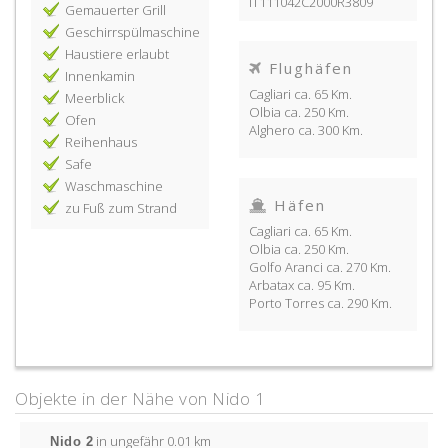
IT111042C2000R3809
Gemauerter Grill
Geschirrspülmaschine
Haustiere erlaubt
Flughäfen
Innenkamin
Cagliari ca. 65 Km.
Meerblick
Olbia ca. 250 Km.
Ofen
Alghero ca. 300 Km.
Reihenhaus
Safe
Waschmaschine
Häfen
zu Fuß zum Strand
Cagliari ca. 65 Km.
Olbia ca. 250 Km.
Golfo Aranci ca. 270 Km.
Arbatax ca. 95 Km.
Porto Torres ca. 290 Km.
Objekte in der Nähe von Nido 1
Nido 2
in ungefähr 0.01 km