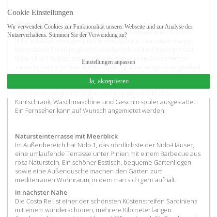
Cookie Einstellungen
Klein aber fein
Wir verwenden Cookies zur Funktionalität unserer Webseite und zur Analyse des
Typische Holzbalkendecken und schöne Möbel aus dunklem
Nutzerverhaltens. Stimmen Sie der Verwendung zu?
Holz schaffen eine gemütliche Atmosphäre. Der relativ knapp
bemessene Raum ist geschickt aufgeteilt und raffiniert genutzt.
Nido 1 hat 3 Schlafzimmer mit 5 Betten und im Wohnzimmer
Einstellungen anpassen
zusätzlich eine Schlafcouch. Es verfügt über ein geräumiges Bad
mit Dusche und Badewanne und einen Wohn-Essbereich mit
Ja, akzeptieren
Innenkamin und gemütlichem Essplatz. Die moderne, in den
Wohnraum integrierte Küche, ist komplett mit 240-Liter-
Kühlschrank, Waschmaschine und Geschirrspüler ausgestattet.
Ein Fernseher kann auf Wunsch angemietet werden.
Natursteinterrasse mit Meerblick
Im Außenbereich hat Nido 1, das nördlichste der Nido-Häuser,
eine umlaufende Terrasse unter Pinien mit einem Barbecue aus
rosa Naturstein. Ein schöner Esstisch, bequeme Gartenliegen
sowie eine Außendusche machen den Garten zum
mediterranen Wohnraum, in dem man sich gern aufhält.
In nächster Nähe
Die Costa Rei ist einer der schönsten Küstenstreifen Sardiniens
mit einem wunderschönen, mehrere Kilometer langen