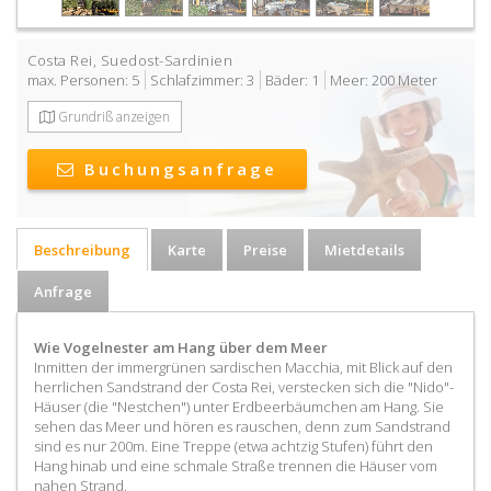
Costa Rei
,
Suedost-Sardinien
max. Personen: 5
Schlafzimmer: 3
Bäder: 1
Meer: 200 Meter
Grundriß anzeigen
Buchungsanfrage
Beschreibung
Karte
Preise
Mietdetails
Anfrage
Wie Vogelnester am Hang über dem Meer
Inmitten der immergrünen sardischen Macchia, mit Blick auf den
herrlichen Sandstrand der Costa Rei, verstecken sich die "Nido"-
Häuser (die "Nestchen") unter Erdbeerbäumchen am Hang. Sie
sehen das Meer und hören es rauschen, denn zum Sandstrand
sind es nur 200m. Eine Treppe (etwa achtzig Stufen) führt den
Hang hinab und eine schmale Straße trennen die Häuser vom
nahen Strand.