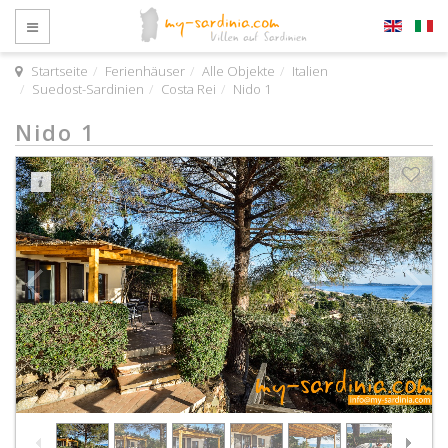
Startseite
Ferienhäuser
Alle Objekte
Italien
Suedost-Sardinien
Costa Rei
Nido 1
Nido 1